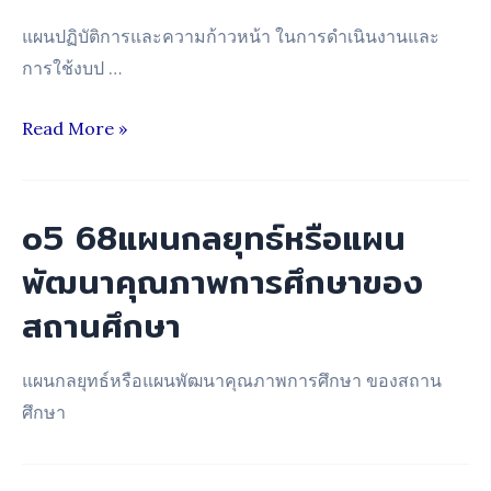
จัดหา
พัสดุ
แผนปฏิบัติการและความก้าวหน้า ในการดำเนินงานและ
ประจำ
การใช้งบป …
ปีงบประมาณ
o6
Read More »
พ.ศ.
68แผน
2568
ปฏิบัติ
การ
o5 68แผนกลยุทธ์หรือแผน
และ
พัฒนาคุณภาพการศึกษาของ
ความ
สถานศึกษา
ก้าวหน้า
ใน
แผนกลยุทธ์หรือแผนพัฒนาคุณภาพการศึกษา ของสถาน
การ
ศึกษา
ดำเนิน
งาน
และ