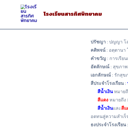
Skip
to
โรงเรียนสารทิศพิทยาคม
content
ปรัชญา
: ปญญา โล
คติพจน์
: อตฺตานา 
คำขวัญ
: การเรียน
อัตลักษณ์
: สุขภาพ
เอกลักษณ์
: รักสุข
สีประจำโรงเรียน
:
สีน้ำเงิน
หมายถ
สีแดง
หมายถึง 
สีน้ำเงิน
และ
สีแ
อดทนสู่ความสำเร็
ธงประจำโรงเรียน