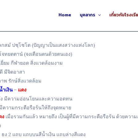
Home
บุคลากร
เกี่ยวกับโรงเรี
กสมํ ปชฺโชโต (ปัญญาเป็นแสงสว่างแห่งโลก)
โจทยตตานํ (จงเตือนตนด้วยตนเอง)
เยี่ยม กีฬายอด สิ่งแวดล้อมงาม
ดี มีจิตอาสา
ภาพ รักษ์สิ่งแวดล้อม
น้ำเงิน
–
แดง
ึง มีความอ่อนโยนและความอดทน
มีความกระตือรือร้นให้ถึงจุดหมาย
ดง
เมื่อรวมกันแล้ว หมายถึง เป็นผู้ที่มีความกระตือรือร้น ด้วยคว
จ
: ธง 2 แถบ แถบบนสีน้ำเงิน แถบล่างสีแดง